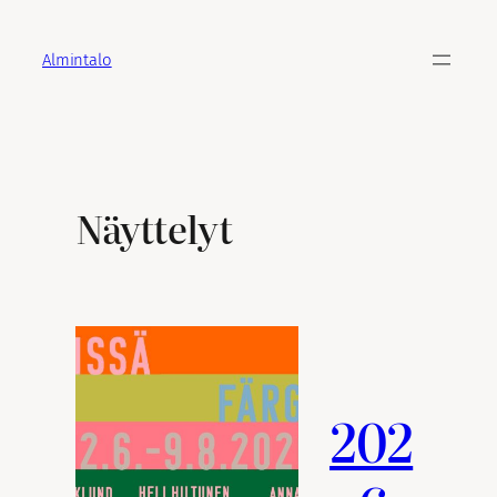
Skip
to
Almintalo
content
Näyttelyt
202